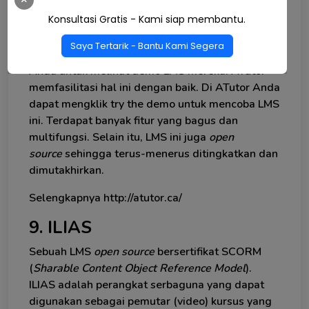
Konsultasi Gratis - Kami siap membantu.
8. ATutor
Saya Tertarik - Bantu Kami Segera
Alangkah baiknya bila situs LMS memungkinkan
Anda untuk melihat demo LMS mereka. ATutor
memfasilitasi hal ini dengan baik. Di ATutor Anda
dapat mengklik try the demo untuk mencoba LMS
ini. Terdapat banyak fitur yang bagus dan
multifungsi. Selain itu, LMS ini juga
open
source
sehingga terus-menerus ditingkatkan dan
dimutakhirkan.
Selengkapnya http://atutor.ca/
9. ILIAS
Sebuah LMS
open source
bersertifikat SCORM
(
Sharable Content Object Reference Model
).
ILIAS adalah perangkat serbaguna yang dapat
digunakan sebagai pemutar (video) kursus yang