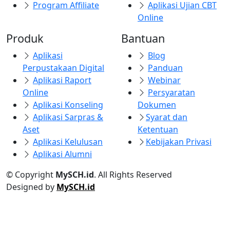
Program Affiliate
Aplikasi Ujian CBT
Online
Produk
Bantuan
Aplikasi
Blog
Perpustakaan Digital
Panduan
Aplikasi Raport
Webinar
Online
Persyaratan
Aplikasi Konseling
Dokumen
Aplikasi Sarpras &
Syarat dan
Aset
Ketentuan
Aplikasi Kelulusan
Kebijakan Privasi
Aplikasi Alumni
© Copyright
MySCH.id
. All Rights Reserved
Designed by
MySCH.id