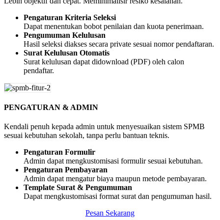
Lebih objektif dan cepat. Meminimalisir resiko kesalahan.
Pengaturan Kriteria Seleksi
Dapat menentukan bobot penilaian dan kuota penerimaan.
Pengumuman Kelulusan
Hasil seleksi diakses secara private sesuai nomor pendaftaran.
Surat Kelulusan Otomatis
Surat kelulusan dapat didownload (PDF) oleh calon
pendaftar.
PENGATURAN & ADMIN
Kendali penuh kepada admin untuk menyesuaikan sistem SPMB
sesuai kebutuhan sekolah, tanpa perlu bantuan teknis.
Pengaturan Formulir
Admin dapat mengkustomisasi formulir sesuai kebutuhan.
Pengaturan Pembayaran
Admin dapat mengatur biaya maupun metode pembayaran.
Template Surat & Pengumuman
Dapat mengkustomisasi format surat dan pengumuman hasil.
Pesan Sekarang