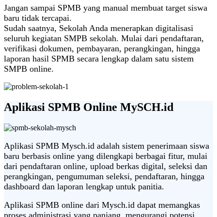
Jangan sampai SPMB yang manual membuat target siswa
baru tidak tercapai.
Sudah saatnya, Sekolah Anda menerapkan digitalisasi
seluruh kegiatan SMPB sekolah. Mulai dari pendaftaran,
verifikasi dokumen, pembayaran, perangkingan, hingga
laporan hasil SPMB secara lengkap dalam satu sistem
SMPB online.
Aplikasi SPMB Online
MySCH.id
Aplikasi SPMB Mysch.id adalah sistem penerimaan siswa
baru berbasis online yang dilengkapi berbagai fitur, mulai
dari pendaftaran online, upload berkas digital, seleksi dan
perangkingan, pengumuman seleksi, pendaftaran, hingga
dashboard dan laporan lengkap untuk panitia.
Aplikasi SPMB online dari Mysch.id dapat memangkas
proses administrasi yang panjang, mengurangi potensi