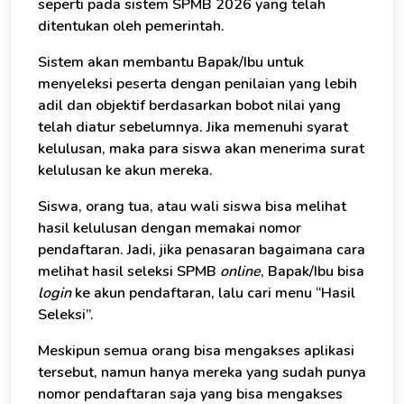
seperti pada sistem SPMB 2026 yang telah
ditentukan oleh pemerintah.
Sistem akan membantu Bapak/Ibu untuk
menyeleksi peserta dengan penilaian yang lebih
adil dan objektif berdasarkan bobot nilai yang
telah diatur sebelumnya. Jika memenuhi syarat
kelulusan, maka para siswa akan menerima surat
kelulusan ke akun mereka.
Siswa, orang tua, atau wali siswa bisa melihat
hasil kelulusan dengan memakai nomor
pendaftaran. Jadi, jika penasaran bagaimana cara
melihat hasil seleksi SPMB
online
, Bapak/Ibu bisa
login
ke akun pendaftaran, lalu cari menu “Hasil
Seleksi”.
Meskipun semua orang bisa mengakses aplikasi
Konsultasi Gratis - Kami siap membantu.
tersebut, namun hanya mereka yang sudah punya
nomor pendaftaran saja yang bisa mengakses
Saya Tertarik - Bantu Kami Segera