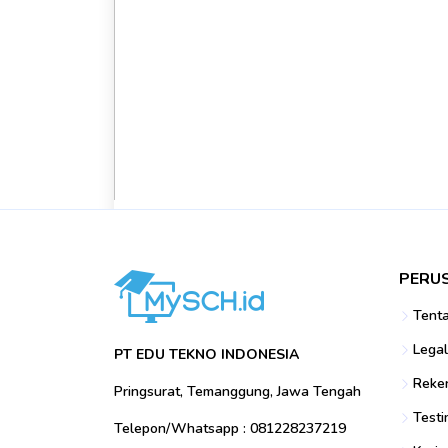
Memahami Pengertian,
Lingkup Manajemen Se
PERU
Admin MySCH.id
14 February 2022, p
Tent
Legal
PT EDU TEKNO INDONESIA
Reke
Pringsurat, Temanggung, Jawa Tengah
Testi
Telepon/Whatsapp : 081228237219