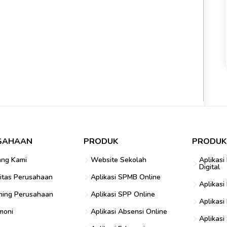
 Konsep, Hingga Ruang
kolah
SAHAAN
PRODUK
PRODUK
ukul 10:49
ang Kami
Website Sekolah
Aplikasi
Digital
itas Perusahaan
Aplikasi SPMB Online
Read More
Aplikasi
ning Perusahaan
Aplikasi SPP Online
Aplikasi
moni
Aplikasi Absensi Online
Aplikasi