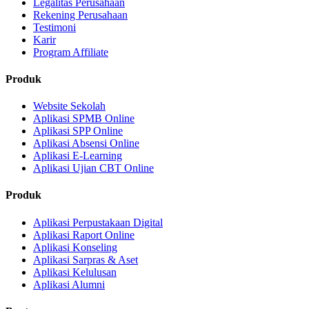
Legalitas Perusahaan
Rekening Perusahaan
Testimoni
Karir
Program Affiliate
Produk
Website Sekolah
Aplikasi SPMB Online
Aplikasi SPP Online
Aplikasi Absensi Online
Aplikasi E-Learning
Aplikasi Ujian CBT Online
Produk
Aplikasi Perpustakaan Digital
Aplikasi Raport Online
Aplikasi Konseling
Aplikasi Sarpras & Aset
Aplikasi Kelulusan
Aplikasi Alumni