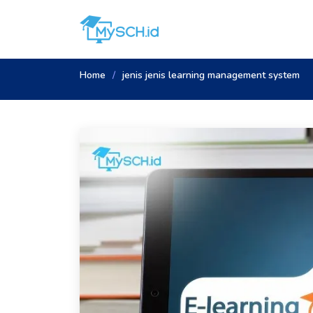
Home
jenis jenis learning management system