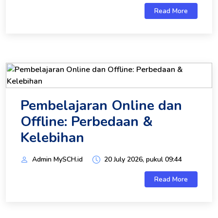
Read More
Pembelajaran Online dan
Offline: Perbedaan &
Kelebihan
Admin MySCH.id
20 July 2026, pukul 09:44
Read More