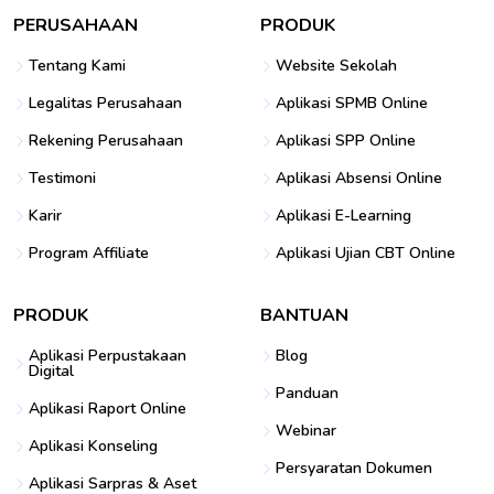
PERUSAHAAN
PRODUK
Tentang Kami
Website Sekolah
Legalitas Perusahaan
Aplikasi SPMB Online
Rekening Perusahaan
Aplikasi SPP Online
Testimoni
Aplikasi Absensi Online
Karir
Aplikasi E-Learning
Program Affiliate
Aplikasi Ujian CBT Online
PRODUK
BANTUAN
Aplikasi Perpustakaan
Blog
Digital
Panduan
Aplikasi Raport Online
Webinar
Aplikasi Konseling
Persyaratan Dokumen
Aplikasi Sarpras & Aset