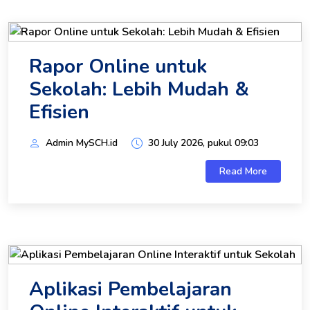
Rapor Online untuk
Sekolah: Lebih Mudah &
Efisien
Admin MySCH.id
30 July 2026, pukul 09:03
Read More
Aplikasi Pembelajaran