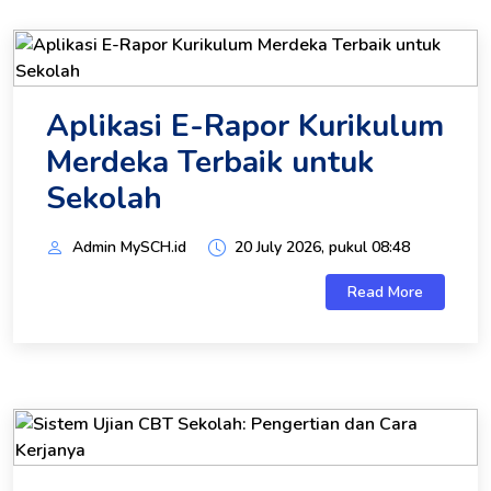
Aplikasi E-Rapor Kurikulum
Merdeka Terbaik untuk
Sekolah
Admin MySCH.id
20 July 2026, pukul 08:48
Read More