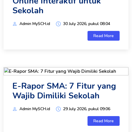
Online Interaktif untuk
Sekolah
Admin MySCH.id
30 July 2026, pukul 08:04
Read More
E-Rapor SMA: 7 Fitur yang
Wajib Dimiliki Sekolah
Admin MySCH.id
29 July 2026, pukul 09:06
Read More