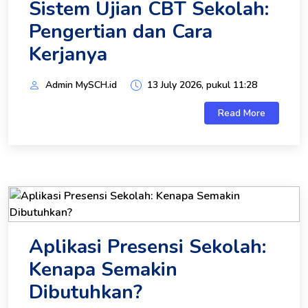
Sistem Ujian CBT Sekolah:
Pengertian dan Cara
Kerjanya
Admin MySCH.id
13 July 2026, pukul 11:28
Read More
Aplikasi Presensi Sekolah:
Kenapa Semakin
Dibutuhkan?