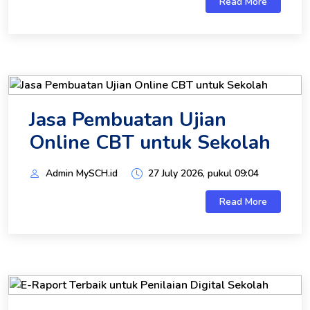
Read More
Jasa Pembuatan Ujian
Online CBT untuk Sekolah
Admin MySCH.id
27 July 2026, pukul 09:04
Read More