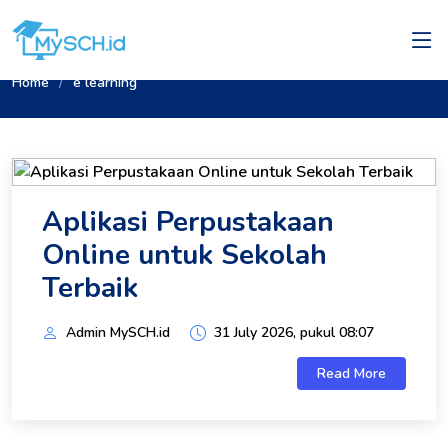
Home
e learning
Aplikasi Perpustakaan
Online untuk Sekolah
Terbaik
Admin MySCH.id
31 July 2026, pukul 08:07
Read More