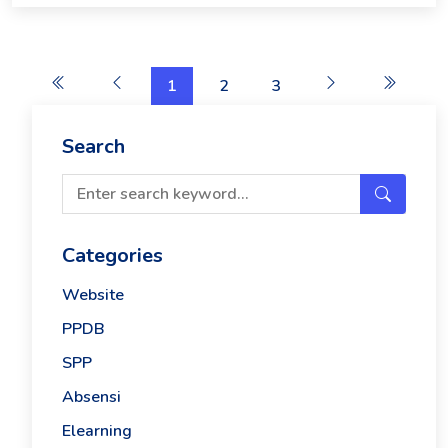
1
2
3
Search
Categories
Website
PPDB
SPP
Absensi
Elearning