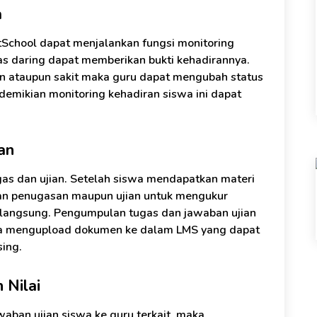
a
tSchool dapat menjalankan fungsi monitoring
las daring dapat memberikan bukti kehadirannya.
in ataupun sakit maka guru dapat mengubah status
emikian monitoring kehadiran siswa ini dapat
an
ugas dan ujian. Setelah siswa mendapatkan materi
kan penugasan maupun ujian untuk mengukur
rlangsung. Pengumpulan tugas dan jawaban ujian
wa mengupload dokumen ke dalam LMS yang dapat
ing.
 Nilai
waban ujian siswa ke guru terkait, maka