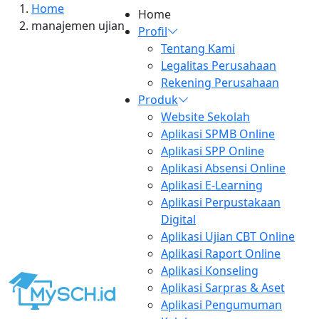
Home
Home
manajemen ujian
Profil
Tentang Kami
Legalitas Perusahaan
Rekening Perusahaan
Produk
Website Sekolah
Aplikasi SPMB Online
Manajemen Keuangan Sekolah
Aplikasi SPP Online
Tanpa Ribet Manual
Aplikasi Absensi Online
Aplikasi E-Learning
Admin MySCH.id
Aplikasi Perpustakaan
22 May 2026, pukul 08:52
Digital
Aplikasi Ujian CBT Online
Read More
Aplikasi Raport Online
Aplikasi Konseling
Aplikasi Sarpras & Aset
Optimalisasi Sekolah dengan
Aplikasi Pengumuman
Sistem Manajemen Sekolah Online