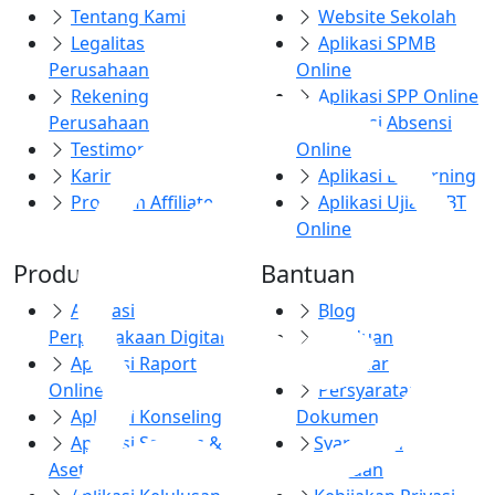
Tentang Kami
Website Sekolah
Legalitas
Aplikasi SPMB
Perusahaan
Online
Rekening
Aplikasi SPP Online
Perusahaan
Aplikasi Absensi
Testimoni
Online
Karir
Aplikasi E-Learning
Program Affiliate
Aplikasi Ujian CBT
Online
Produk
Bantuan
Aplikasi
Blog
Perpustakaan Digital
Panduan
Aplikasi Raport
Webinar
Online
Persyaratan
Aplikasi Konseling
Dokumen
Aplikasi Sarpras &
Syarat dan
Aset
Ketentuan