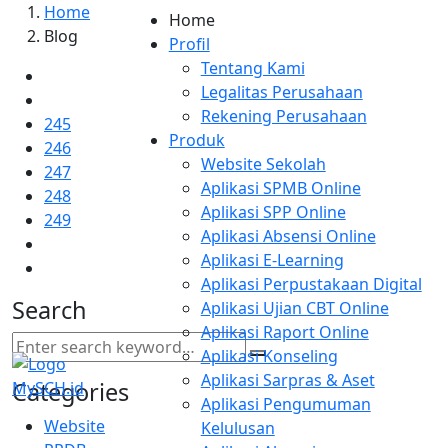
Home
Home
Blog
Profil
Tentang Kami
Legalitas Perusahaan
Rekening Perusahaan
245
Produk
246
Website Sekolah
247
Aplikasi SPMB Online
248
Aplikasi SPP Online
249
Aplikasi Absensi Online
Aplikasi E-Learning
Aplikasi Perpustakaan Digital
Search
Aplikasi Ujian CBT Online
Aplikasi Raport Online
Aplikasi Konseling
Aplikasi Sarpras & Aset
Categories
Aplikasi Pengumuman
Website
Kelulusan