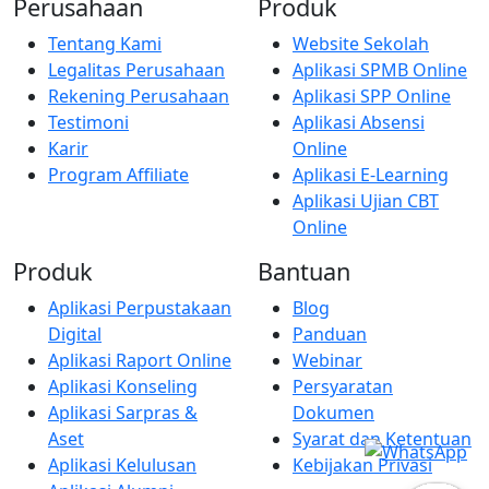
Perusahaan
Produk
Tentang Kami
Website Sekolah
Legalitas Perusahaan
Aplikasi SPMB Online
Rekening Perusahaan
Aplikasi SPP Online
Testimoni
Aplikasi Absensi
Karir
Online
Program Affiliate
Aplikasi E-Learning
Aplikasi Ujian CBT
Online
Produk
Bantuan
Aplikasi Perpustakaan
Blog
Digital
Panduan
Aplikasi Raport Online
Webinar
Aplikasi Konseling
Persyaratan
Aplikasi Sarpras &
Dokumen
Aset
Syarat dan Ketentuan
Aplikasi Kelulusan
Kebijakan Privasi