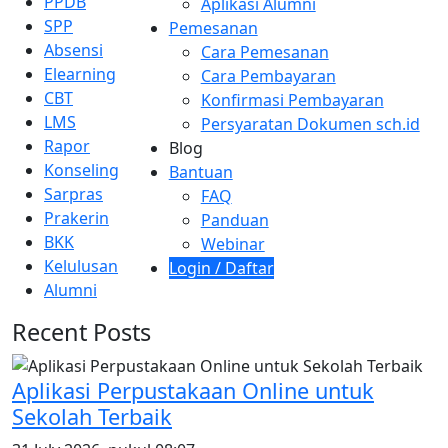
PPDB
Aplikasi Alumni
SPP
Pemesanan
Absensi
Cara Pemesanan
Elearning
Cara Pembayaran
CBT
Konfirmasi Pembayaran
LMS
Persyaratan Dokumen sch.id
Rapor
Blog
Konseling
Bantuan
Sarpras
FAQ
Prakerin
Panduan
BKK
Webinar
Kelulusan
Login / Daftar
Alumni
Recent Posts
Aplikasi Perpustakaan Online untuk
Sekolah Terbaik