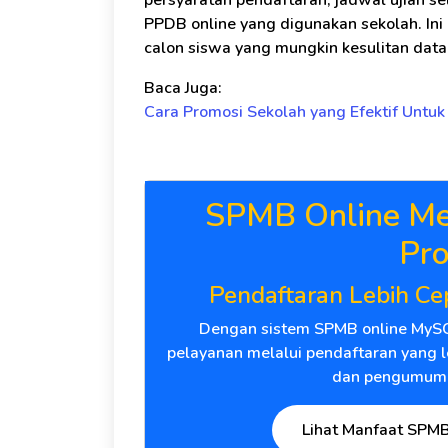
persyaratan pendaftaran, jadwal ujian sel
PPDB online yang digunakan sekolah. In
calon siswa yang mungkin kesulitan data
Baca Juga:
Cara Promosi Sekolah yang Efektif Unt
SPMB Online Me
Pro
Pendaftaran Lebih Cep
Dengan sistem SPMB online MySCH
pelayanan melalui pendaftaran yang leb
dan pengumuman
Lihat Manfaat SPM