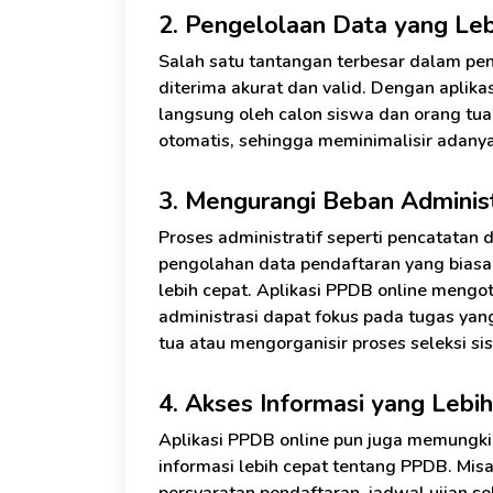
2. Pengelolaan Data yang Leb
Salah satu tantangan terbesar dalam p
diterima akurat dan valid. Dengan aplika
langsung oleh calon siswa dan orang tua
otomatis, sehingga meminimalisir adanya
3. Mengurangi Beban Administ
Proses administratif seperti pencatatan 
pengolahan data pendaftaran yang bias
lebih cepat. Aplikasi PPDB online mengot
administrasi dapat fokus pada tugas yang
tua atau mengorganisir proses seleksi si
4. Akses Informasi yang Lebi
Aplikasi PPDB online pun juga memungki
informasi lebih cepat tentang PPDB. Mi