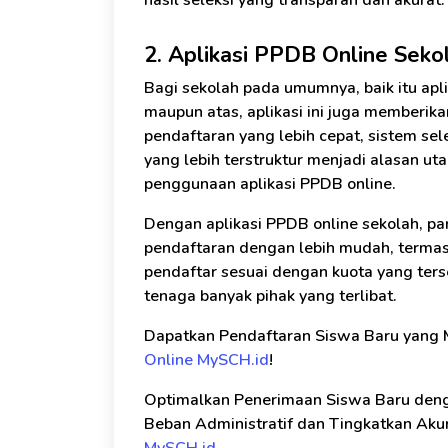
hasil seleksi yang transparan dan akurat.
2. Aplikasi PPDB Online Seko
Bagi sekolah pada umumnya, baik itu apl
maupun atas, aplikasi ini juga memberik
pendaftaran yang lebih cepat, sistem sel
yang lebih terstruktur menjadi alasan u
penggunaan aplikasi PPDB online.
Dengan aplikasi PPDB online sekolah, pa
pendaftaran dengan lebih mudah, termas
pendaftar sesuai dengan kuota yang ters
tenaga banyak pihak yang terlibat.
Dapatkan Pendaftaran Siswa Baru yang 
Online MySCH.id
!
Optimalkan Penerimaan Siswa Baru de
Beban Administratif dan Tingkatkan Aku