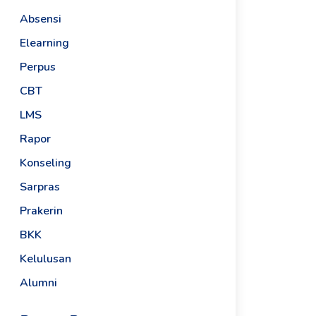
Absensi
Elearning
Perpus
CBT
LMS
Rapor
Konseling
Sarpras
Prakerin
BKK
Kelulusan
Alumni