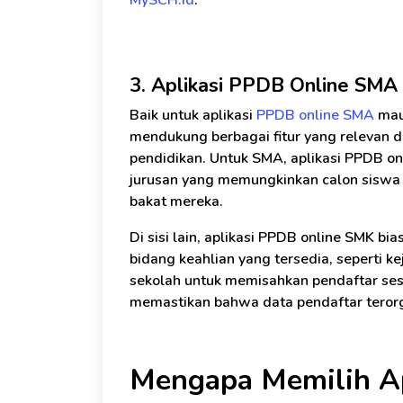
MySCH.id
.
3. Aplikasi PPDB Online SMA
Baik untuk aplikasi
PPDB online SMA
maup
mendukung berbagai fitur yang relevan 
pendidikan. Untuk SMA, aplikasi PPDB onli
jurusan yang memungkinkan calon siswa 
bakat mereka.
Di sisi lain, aplikasi PPDB online SMK bi
bidang keahlian yang tersedia, seperti k
sekolah untuk memisahkan pendaftar ses
memastikan bahwa data pendaftar terorg
Mengapa Memilih Ap