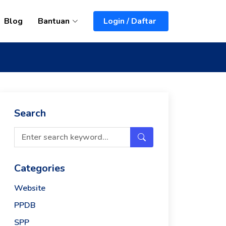
Blog
Bantuan
Login / Daftar
Search
Categories
Website
PPDB
SPP