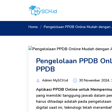
Home
Pengelolaan PPDB Online Mudah dengan A
Pengelolaan PPDB Onl
PPDB
Admin MySCH.id
30 November 2024, 
Aplikasi PPDB Online untuk Memperm
yang memiliki tanggung jawab dalam pen
harus dihadapi adalah pada pengelolaan 
digital saat ini, teknologi telah meram