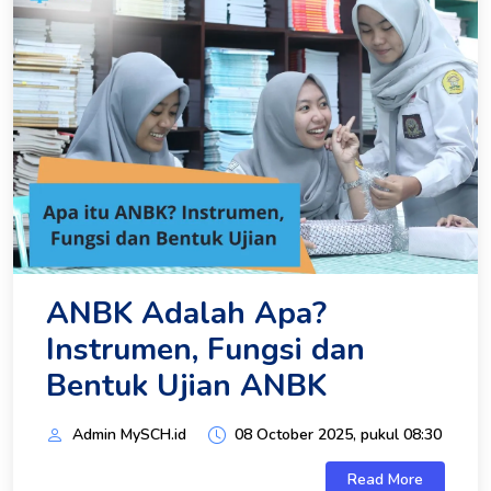
ANBK Adalah Apa?
Instrumen, Fungsi dan
Bentuk Ujian ANBK
Admin MySCH.id
08 October 2025, pukul 08:30
Read More