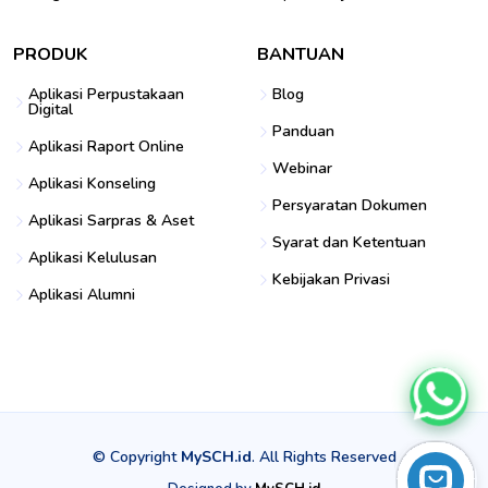
PRODUK
BANTUAN
Aplikasi Perpustakaan
Blog
Digital
Panduan
Aplikasi Raport Online
Webinar
Aplikasi Konseling
Persyaratan Dokumen
Aplikasi Sarpras & Aset
Syarat dan Ketentuan
Aplikasi Kelulusan
Kebijakan Privasi
Aplikasi Alumni
© Copyright
MySCH.id
. All Rights Reserved