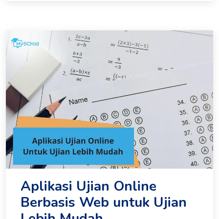
Aplikasi Ujian Online
Berbasis Web untuk Ujian
Lebih Mudah