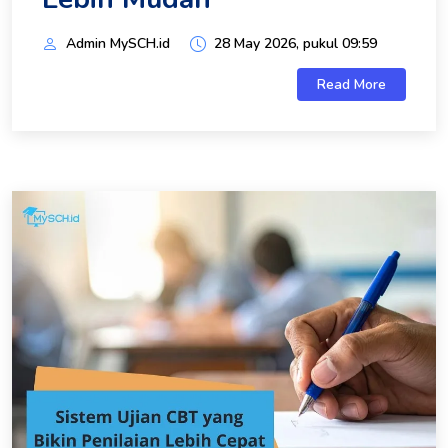
Admin MySCH.id
28 May 2026, pukul 09:59
Read More