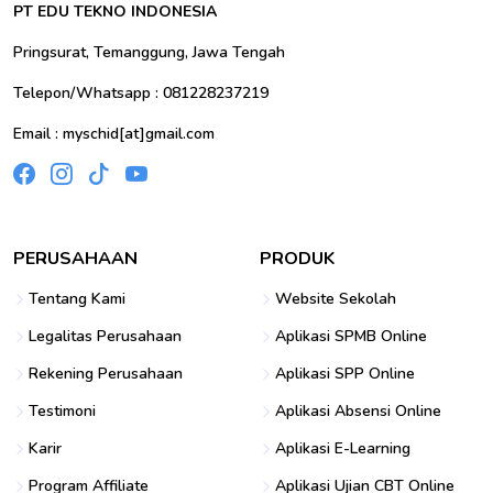
PT EDU TEKNO INDONESIA
Pringsurat, Temanggung, Jawa Tengah
Telepon/Whatsapp : 081228237219
Email : myschid[at]gmail.com
PERUSAHAAN
PRODUK
Tentang Kami
Website Sekolah
Legalitas Perusahaan
Aplikasi SPMB Online
Rekening Perusahaan
Aplikasi SPP Online
Testimoni
Aplikasi Absensi Online
Karir
Aplikasi E-Learning
Program Affiliate
Aplikasi Ujian CBT Online