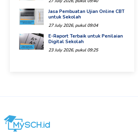
27 July 2026, pukul 09:40
Jasa Pembuatan Ujian Online CBT
untuk Sekolah
27 July 2026, pukul 09:04
E-Raport Terbaik untuk Penilaian
Digital Sekolah
23 July 2026, pukul 09:25