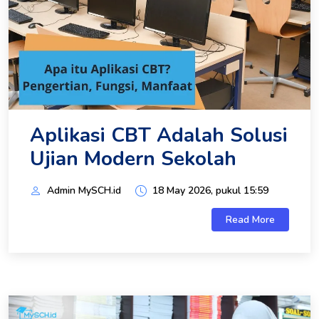
Aplikasi CBT Adalah Solusi
Ujian Modern Sekolah
Admin MySCH.id
18 May 2026, pukul 15:59
Read More