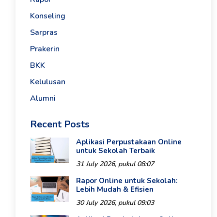
Konseling
Sarpras
Prakerin
BKK
Kelulusan
Alumni
Recent Posts
Aplikasi Perpustakaan Online
untuk Sekolah Terbaik
31 July 2026, pukul 08:07
Rapor Online untuk Sekolah:
Lebih Mudah & Efisien
30 July 2026, pukul 09:03