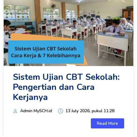
Sistem Ujian CBT Sekolah:
Pengertian dan Cara
Kerjanya
Admin MySCH.id
13 July 2026, pukul 11:28
Read More