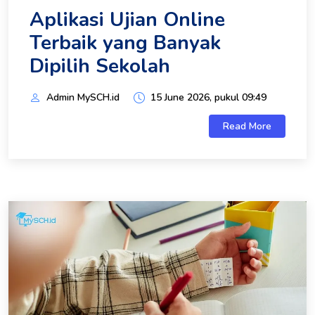
Aplikasi Ujian Online
Terbaik yang Banyak
Dipilih Sekolah
Admin MySCH.id
15 June 2026, pukul 09:49
Read More