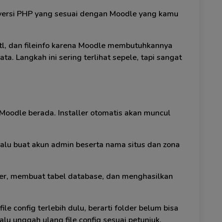
h versi PHP yang sesuai dengan Moodle yang kamu
ntl, dan fileinfo karena Moodle membutuhkannya
a. Langkah ini sering terlihat sepele, tapi sangat
 Moodle berada. Installer otomatis akan muncul
lalu buat akun admin beserta nama situs dan zona
er, membuat tabel database, dan menghasilkan
 config terlebih dulu, berarti folder belum bisa
, lalu unggah ulang file config sesuai petunjuk.