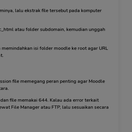
minya, lalu ekstrak file tersebut pada komputer
ic_html atau folder subdomain, kemudian unggah
sa memindahkan isi folder moodle ke root agar URL
t.
ission file memegang peran penting agar Moodle
ara.
dan file memakai 644. Kalau ada error terkait
lewat File Manager atau FTP, lalu sesuaikan secara