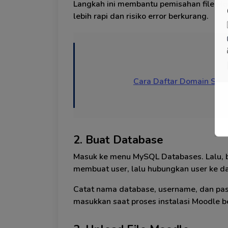
Langkah ini membantu pemisahan file Moo
lebih rapi dan risiko error berkurang.
Cara Daftar Domain Sch.
2. Buat Database
Masuk ke menu MySQL Databases. Lalu, b
membuat user, lalu hubungkan user ke d
Catat nama database, username, dan pas
masukkan saat proses instalasi Moodle be