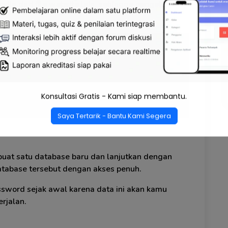
dle dari file website lain, sehingga pengelolaan
Baca Juga :
id Paling Mudah, Cukup 3 Langkah!
Konsultasi Gratis - Kami siap membantu.
Saya Tertarik - Bantu Kami Segera
uat satu database baru dan lanjutkan dengan
atabase tersebut dengan akses penuh.
sword sejak awal karena data ini akan kamu
rjalan.