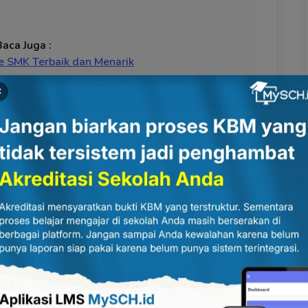
Baca Juga :
e SMK Terbaik dan Menarik
×
di Web Hosting
ngkah di bagian berikut:
n
ma atau membuat subdomain khusus seperti
ns, kemudian buat subdomain sesuai kebutuhan.