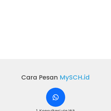
diimplementasikan, dan sesuai realita operasional
sekolah, dari penerimaan siswa, kegiatan belajar
mengajar, manajemen sekolah sehari-hari,
sehingga sekolah memiliki nilai yang tinggi dalam
akreditasi.
Selama lebih dari 10 tahun, produk kami telah
digunakan oleh ribuan sekolah dari aceh hingga
papua, dari pendidikan dasar hingga pendidikan
tinggi. Kami berkomitmen menjadi mitra jangka
panjang bagi sekolah yang ingin membangun
infrastruktur digital sekolah yang berkualitas.
Cara Pesan
MySCH.id
Selengkapnya...
1. Konsultasi via WA