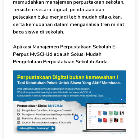
memudahkan manajemen perpustakaan sekolah,
Konsultasi Gratis - Kami siap membantu.
tersistem secara digital, pendataan dan
pelacakan buku menjadi lebih mudah dilakukan,
Saya Tertarik - Bantu Kami Segera
serta kemudahan dalam menganalisa tren minat
baca siswa di sekolah.
Aplikasi Manajemen Perpustakaan Sekolah E-
Perpus MySCH.id adalah Solusi Mudah
Pengelolaan Perpustakaan Sekolah Anda.