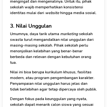
mengingat dan mengenalinya. Untuk itu, pihak
sekolah wajib memperhatikan konsistensi
identitas mulai dari
website
hingga media sosial.
3. Nilai Unggulan
Umumnya, daya tarik utama
marketing
sekolah
swasta turut mengandalkan nilai unggulan dari
masing-masing sekolah. Pihak sekolah perlu
menonjolkan kelebihan yang benar-benar
berbeda dan relevan dengan kebutuhan orang
tua.
Nilai ini bisa berupa kurikulum khusus, fasilitas
modern, atau program pengembangan karakter.
Penyampaian nilai unggulan harus jelas dan
tidak berlebihan agar tetap dipercaya oleh publik.
Konsultasi Gratis - Kami siap membantu.
Saya Tertarik - Bantu Kami Segera
Dengan fokus pada keunggulan yang nyata,
sekolah dapat menarik calon siswa yang sesuai