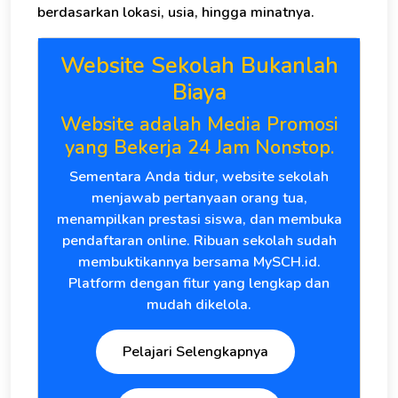
berdasarkan lokasi, usia, hingga minatnya.
Website Sekolah Bukanlah
Biaya
Website adalah Media Promosi
yang Bekerja 24 Jam Nonstop.
Sementara Anda tidur, website sekolah
menjawab pertanyaan orang tua,
menampilkan prestasi siswa, dan membuka
pendaftaran online. Ribuan sekolah sudah
membuktikannya bersama MySCH.id.
Platform dengan fitur yang lengkap dan
mudah dikelola.
Pelajari Selengkapnya