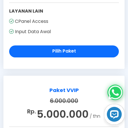
LAYANAN LAIN
CPanel Access
Input Data Awal
Pilih Paket
Paket VVIP
6.000.000
5.000.000
Rp.
/ thn