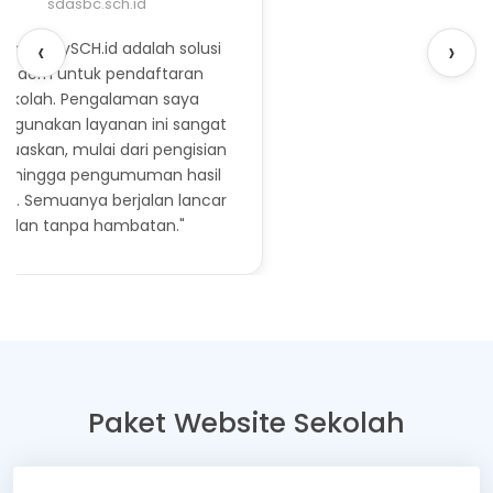
sdasbc.sch.id
‹
›
yanan MySCH.id adalah solusi
odern untuk pendaftaran
sekolah. Pengalaman saya
ggunakan layanan ini sangat
uaskan, mulai dari pengisian
a hingga pengumuman hasil
ksi. Semuanya berjalan lancar
dan tanpa hambatan."
Paket Website Sekolah