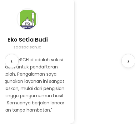
Eko Setia Budi
sdasbc.sch.id
‹
›
yanan MySCH.id adalah solusi
odern untuk pendaftaran
sekolah. Pengalaman saya
ggunakan layanan ini sangat
uaskan, mulai dari pengisian
a hingga pengumuman hasil
ksi. Semuanya berjalan lancar
dan tanpa hambatan."