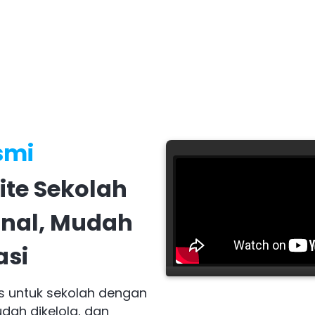
smi
ite Sekolah
onal, Mudah
asi
s untuk sekolah dengan
dah dikelola, dan