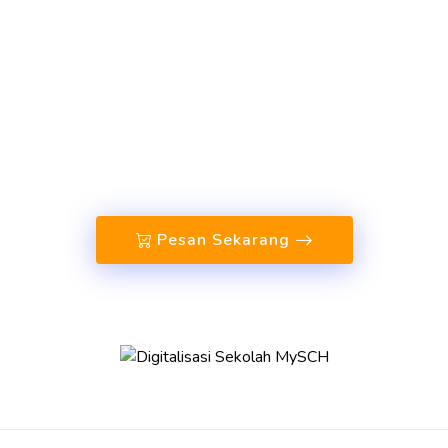
Platform Digital Sekolah Terbaik dari
MySCH.id. Buat website sekolah,
aplikasi belajar, dan aplikasi
manajemen sekolah lainnya agar
sekolah Anda lebih Efisien,
Transparan, dan Profesional.
Pesan Sekarang