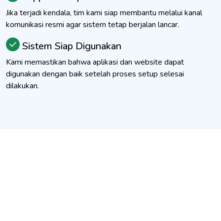
Jika terjadi kendala, tim kami siap membantu melalui kanal
komunikasi resmi agar sistem tetap berjalan lancar.
Sistem Siap Digunakan
Kami memastikan bahwa aplikasi dan website dapat
digunakan dengan baik setelah proses setup selesai
dilakukan.
Mulai Digitalisasi Sekolah
Anda, dan Gabung Bersama
5000+ Sekolah Yang Telah
Go Digital Bersama
MySCH.id, Sekarang Juga!