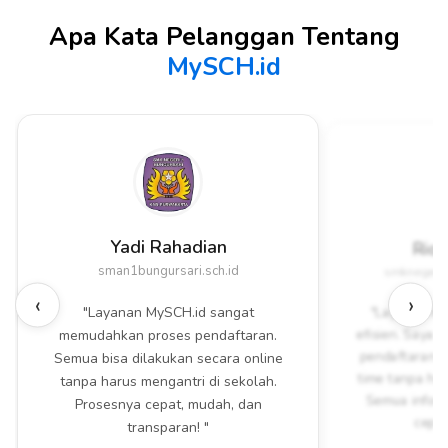
Apa Kata Pelanggan Tentang
MySCH.id
Yadi Rahadian
Rio
sman1bungursari.sch.id
smknegeri1
‹
›
"Layanan MySCH.id sangat
"Layanan My
efisien. Saya 
memudahkan proses pendaftaran.
pendaftaran a
Semua bisa dilakukan secara online
time tanpa har
tanpa harus mengantri di sekolah.
Semua inform
Prosesnya cepat, mudah, dan
cepat
transparan! "