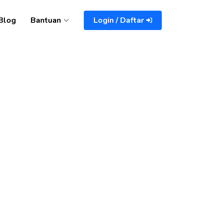
Blog
Bantuan
Login / Daftar